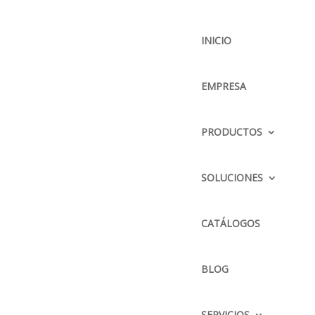
INICIO
EMPRESA
BUSCADOR
PRODUCTOS
SOLUCIONES
CONTÁCTENOS
DIRECCIÓN :
CATÁLOGOS
Parque Delta Pana. Norte
Km. 12 1/2 y calle El Arenal
BLOG
TELÉFONO :
2428504 / 2428505 / 2423338
SERVICIOS