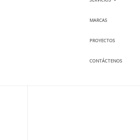
CORREO ELECTRÓNICO :
info@bkbmaquinaria.com
MARCAS
MAPA DE UBICACIÓN
PROYECTOS
CONTÁCTENOS