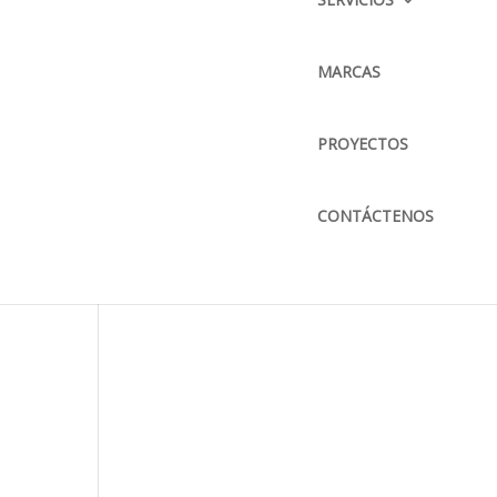
CORREO ELECTRÓNICO :
info@bkbmaquinaria.com
MARCAS
MAPA DE UBICACIÓN
PROYECTOS
CONTÁCTENOS