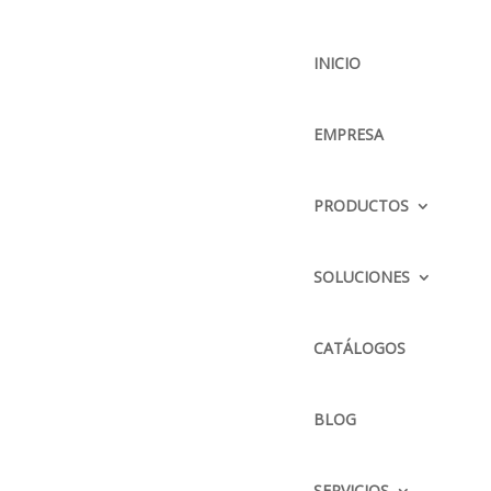
INICIO
EMPRESA
BUSCADOR
PRODUCTOS
SOLUCIONES
CONTÁCTENOS
DIRECCIÓN :
CATÁLOGOS
Parque Delta Pana. Norte
Km. 12 1/2 y calle El Arenal
BLOG
TELÉFONO :
2428504 / 2428505 / 2423338
SERVICIOS