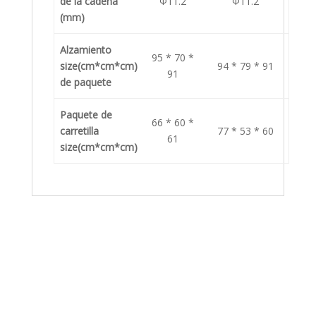
de la cadena
Φ11.2
Φ11.2
(mm)
Alzamiento
95 * 70 *
size(cm*cm*cm)
94 * 79 * 91
91
de paquete
Paquete de
66 * 60 *
carretilla
77 * 53 * 60
61
size(cm*cm*cm)