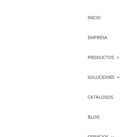
INICIO
EMPRESA
BUSCADOR
PRODUCTOS
N
SOLUCIONES
CONTÁCTENOS
DIRECCIÓN :
CATÁLOGOS
Parque Delta Pana. Norte
Km. 12 1/2 y calle El Arenal
BLOG
TELÉFONO :
2428504 / 2428505 / 2423338
cas
,
SERVICIOS