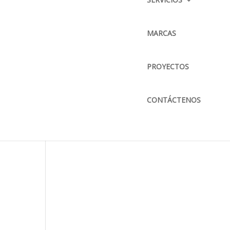
CORREO ELECTRÓNICO :
info@bkbmaquinaria.com
MARCAS
MAPA DE UBICACIÓN
PROYECTOS
CONTÁCTENOS