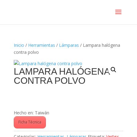
Inicio
/
Herramientas
/
Lámparas
/ Lampara halógena
contra polvo
LAMPARA HALÓGENA
CONTRA POLVO
Hecho en: Taiwán
Ficha Técnica
Categorías:
Herramientas
,
Lámparas
Etiqueta:
Vertex