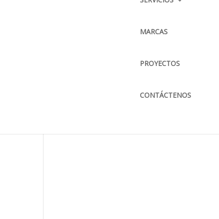
CORREO ELECTRÓNICO :
info@bkbmaquinaria.com
MARCAS
MAPA DE UBICACIÓN
PROYECTOS
CONTÁCTENOS