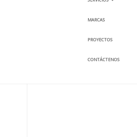
CORREO ELECTRÓNICO :
info@bkbmaquinaria.com
MARCAS
ASE
MAPA DE UBICACIÓN
PROYECTOS
CONTÁCTENOS