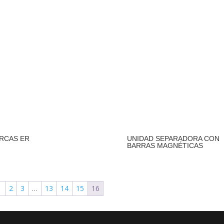
RCAS ER
UNIDAD SEPARADORA CON
BARRAS MAGNÉTICAS
1
2
3
…
13
14
15
16