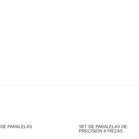
CADOR PARA TALADRO
SENSOR DE ALTURA CON B
MAGNÉTICA Y RELOJ
 DE PARALELAS
SET DE PARALELAS DE
PRECISIÓN 8 PIEZAS