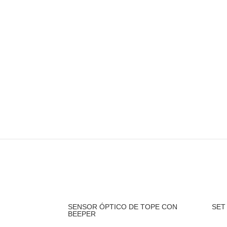
ROSCADOR DE DIAMETRO ER16
ROS
SENSOR ÓPTICO DE TOPE CON
SET
BEEPER