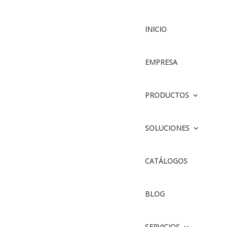
INICIO
EMPRESA
BUSCADOR
PRODUCTOS
SOLUCIONES
CONTÁCTENOS
DIRECCIÓN :
CATÁLOGOS
Parque Delta Pana. Norte
Km. 12 1/2 y calle El Arenal
BLOG
TELÉFONO :
2428504 / 2428505 / 2423338
SERVICIOS