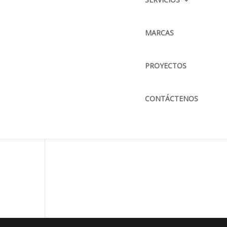
CORREO ELECTRÓNICO :
info@bkbmaquinaria.com
MARCAS
MAPA DE UBICACIÓN
PROYECTOS
CONTÁCTENOS