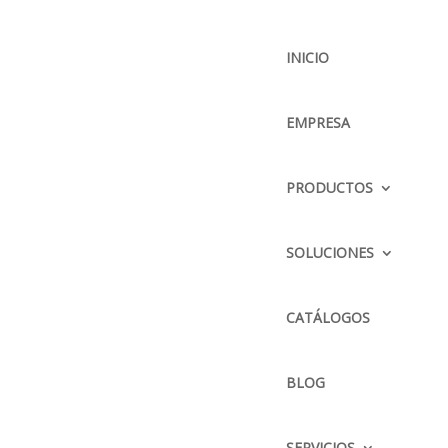
INICIO
EMPRESA
BUSCADOR
PRODUCTOS
SOLUCIONES
CONTÁCTENOS
DIRECCIÓN :
CATÁLOGOS
Parque Delta Pana. Norte
Km. 12 1/2 y calle El Arenal
BLOG
TELÉFONO :
2428504 / 2428505 / 2423338
SERVICIOS