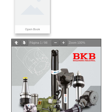
Open Book
Página
1
/
98
Zoom
100%