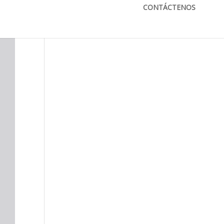
info@bkbmaquinaria.com
CONTÁCTENOS
MAPA DE UBICACIÓN