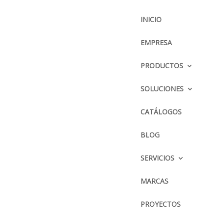
INICIO
EMPRESA
PRODUCTOS
BUSCADOR
SOLUCIONES
CATÁLOGOS
CONTÁCTENOS
.
DIRECCIÓN :
BLOG
Parque Delta Pana. Norte
Km. 12 1/2 y calle El Arenal
SERVICIOS
TELÉFONO :
MARCAS
2428504 / 2428505 / 2423338
PROYECTOS
CORREO ELECTRÓNICO :